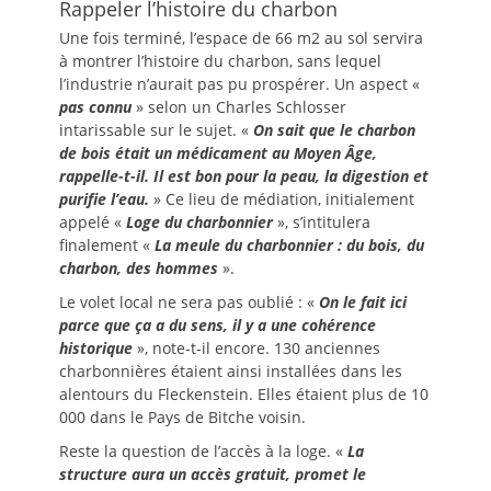
Rappeler l’histoire du charbon
Une fois terminé, l’espace de 66 m2 au sol servira
à montrer l’histoire du charbon, sans lequel
l’industrie n’aurait pas pu prospérer. Un aspect «
pas connu
» selon un Charles Schlosser
intarissable sur le sujet. «
On sait que le charbon
de bois était un médicament au Moyen Âge,
rappelle-t-il. Il est bon pour la peau, la digestion et
purifie l’eau.
» Ce lieu de médiation, initialement
appelé «
Loge du charbonnier
», s’intitulera
finalement «
La meule du charbonnier : du bois, du
charbon, des hommes
».
Le volet local ne sera pas oublié : «
On le fait ici
parce que ça a du sens, il y a une cohérence
historique
», note-t-il encore. 130 anciennes
charbonnières étaient ainsi installées dans les
alentours du Fleckenstein. Elles étaient plus de 10
000 dans le Pays de Bitche voisin.
Reste la question de l’accès à la loge. «
La
structure aura un accès gratuit, promet le