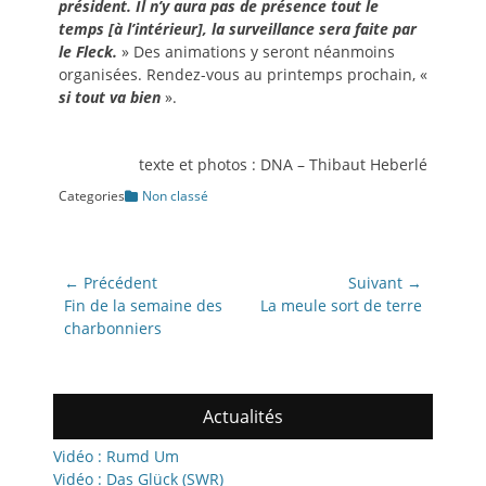
président. Il n’y aura pas de présence tout le
temps [à l’intérieur], la surveillance sera faite par
le Fleck.
» Des animations y seront néanmoins
organisées. Rendez-vous au printemps prochain, «
si tout va bien
».
texte et photos : DNA – Thibaut Heberlé
Categories
Non classé
Navigation
← Précédent
Suivant →
de
Article
Article
Fin de la semaine des
La meule sort de terre
précédent:
suivant:
charbonniers
l’article
Actualités
Vidéo : Rumd Um
Vidéo : Das Glück (SWR)