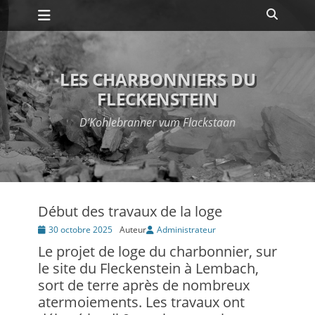
Premier menu
Passer
Recher
au
contenu
LES CHARBONNIERS DU
FLECKENSTEIN
D’Kohlebranner vum Flackstaan
Début des travaux de la loge
Posté
30 octobre 2025
Auteur
Administrateur
le
Le projet de loge du charbonnier, sur
le site du Fleckenstein à Lembach,
sort de terre après de nombreux
atermoiements. Les travaux ont