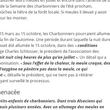
’allumer leurs meules en juillet et encore dans l’attente de l
s de la Semaine des charbonniers de l’été prochain,
ûches le hêtre de la forêt locale. Si meules il devait y avoir
pour les monter.
u 15 mars au 15 octobre, les Charbonniers pourraient allume
la fin de l’automne. Une période durant laquelle la nuit dur
vait été allumée le 15 octobre, dans des «
conditions
age Charles Schlosser, le président de l’association des
ait nuit cinq heures de plus qu’en juillet
». Un détail qui a
bonisation. «
Sous l’effet de la chaleur, la meule craque, de
 l’oxygène ne pénètre pas dans la meule, ce qui
ut
», détaille le président, qui ne tient pas à réitérer
ant surveillé le processus.
 menacée
etits-enfants de charbonniers. Dont trois Alsaciens qui
epuis plusieurs années. Avec un allumage des meules en