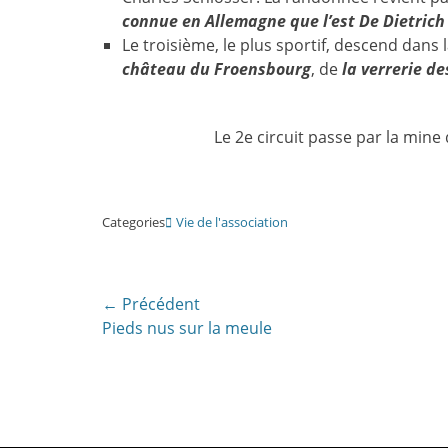
connue en Allemagne que l’est De Dietrich
Le troisième, le plus sportif, descend dans l
château du Froensbourg
, de
la verrerie d
Le 2e circuit passe par la mine
Categories
Vie de l'association
Navigation
← Précédent
Article
Pieds nus sur la meule
de
précédent:
l’article