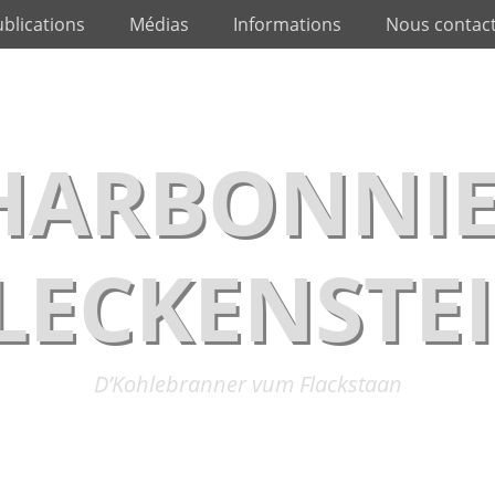
blications
Médias
Informations
Nous contac
CHARBONNIE
LECKENSTE
D’Kohlebranner vum Flackstaan