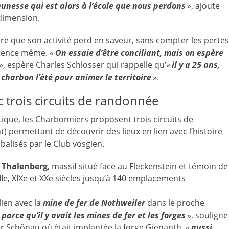
jeunesse qui est alors à l’école que nous perdons
», ajoute
 dimension.
re que son activité perd en saveur, sans compter les pertes
stence même. «
On essaie d’être conciliant, mais on espère
», espère Charles Schlosser qui rappelle qu’«
il y a 25 ans,
charbon l’été pour animer le territoire
».
 trois circuits de randonnée
tique, les Charbonniers proposent trois circuits de
permettant de découvrir des lieux en lien avec l’histoire
balisés par le Club vosgien.
u
Thalenberg
, massif situé face au Fleckenstein et témoin de
XVIIIe, XIXe et XXe siècles jusqu’à 140 emplacements
lien avec la
mine de fer de Nothweiler
dans le proche
 parce qu’il y avait les mines de fer et les forges
», souligne
r Schönau où était implantée la forge Gienanth, «
aussi