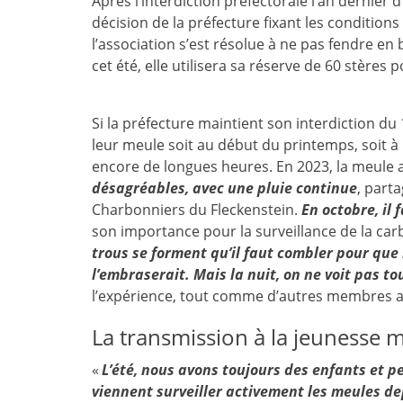
Après l’interdiction préfectorale l’an dernier d
décision de la préfecture fixant les condition
l’association s’est résolue à ne pas fendre en b
cet été, elle utilisera sa réserve de 60 stères 
Si la préfecture maintient son interdiction d
leur meule soit au début du printemps, soit à 
encore de longues heures. En 2023, la meule a
désagréables, avec une pluie continue
, part
Charbonniers du Fleckenstein.
En octobre, il f
son importance pour la surveillance de la car
trous se forment qu’il faut combler pour que
l’embraserait. Mais la nuit, on ne voit pas to
l’expérience, tout comme d’autres membres ay
La transmission à la jeunesse
«
L’été, nous avons toujours des enfants et p
viennent surveiller activement les meules d