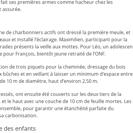
i fait ses premières armes comme hacheur chez les
t assurée.
ine de charbonniers actifs ont dressé la première meule, et
ux et installé l’éclairage. Maximilien, participant pour la
ades présents la veille aux mottes. Pour Léo, un adolescen
pour François, bientôt jeune retraité de l’ONF.
tation de trois piquets pour la cheminée, dressage du bois
x bûches et en veillant à laisser un minimum d’espace entre
s de 10 m de diamètre, haut d’environ 2,50 m.
ressés, ont ensuite été couverts sur les deux tiers de la
 et le haut avec une couche de 10 cm de feuille mortes. Les
’ensemble, pour garantir une étanchéité parfaite du
sa carbonisation.
e des enfants