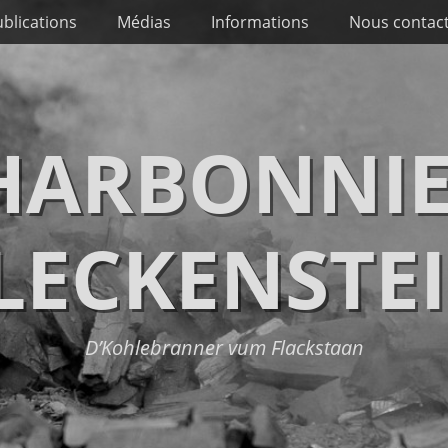
blications
Médias
Informations
Nous contac
CHARBONNIE
LECKENSTE
D’Kohlebranner vum Flackstaan