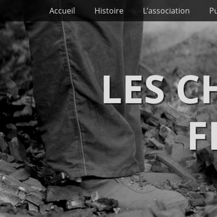
Premier menu
Passer
Accueil
Histoire
L’association
Pu
au
contenu
LES 
F