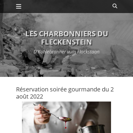
Premier menu
Passer
Recher
au
contenu
LES CHARBONNIERS DU
FLECKENSTEIN
D’Kohlebranner vum Flackstaan
Réservation soirée gourmande du 2
août 2022