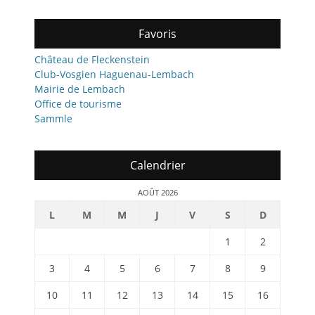
Favoris
Château de Fleckenstein
Club-Vosgien Haguenau-Lembach
Mairie de Lembach
Office de tourisme
Sammle
Calendrier
AOÛT 2026
L
M
M
J
V
S
D
1
2
3
4
5
6
7
8
9
10
11
12
13
14
15
16