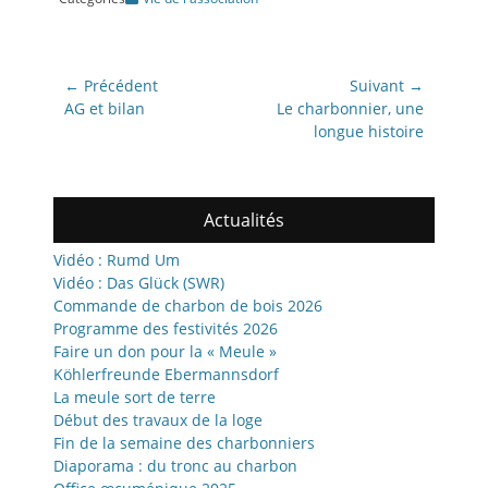
Navigation
← Précédent
Suivant →
de
Article
Article
AG et bilan
Le charbonnier, une
précédent:
suivant:
longue histoire
l’article
Actualités
Vidéo : Rumd Um
Vidéo : Das Glück (SWR)
Commande de charbon de bois 2026
Programme des festivités 2026
Faire un don pour la « Meule »
Köhlerfreunde Ebermannsdorf
La meule sort de terre
Début des travaux de la loge
Fin de la semaine des charbonniers
Diaporama : du tronc au charbon