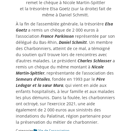
remet le chèque à Nicole Martin-Spittler
et la trésorière Elsa Goetz (sur la droite) fait de
même à Daniel Schmitt.
À la fin de l’assemblée générale, la trésorière
Elsa
Goetz
a remis un chèque de 2 000 euros à
l’association
France Parkinson
représentée par son
délégué du Bas-Rhin,
Daniel Schmitt
. Un membre
des Charbonniers, atteint de ce mal, a témoigné
du soutien qu’il trouve lors de rencontres avec
d’autres malades. Le président
Charles Schlosser
a
remis un chèque du même montant à
Nicole
Martin-Spittler
, représentante de l’association des
Semeurs d’étoiles
, fondée en 1993 par le
Père
Ledogar et la sœur Mura
, qui vient en aide aux
enfants hospitalisés, à leur famille et aux malades
les plus démunis. Dans la foulée, les charbonniers
ont octroyé, sur l’exercice 2021, une aide
également de 2 000 euros aux sinistrés des
inondations du Palatinat, région partenaire pour
la préservation du métier de charbonnier.
Categories
Vie de l'association