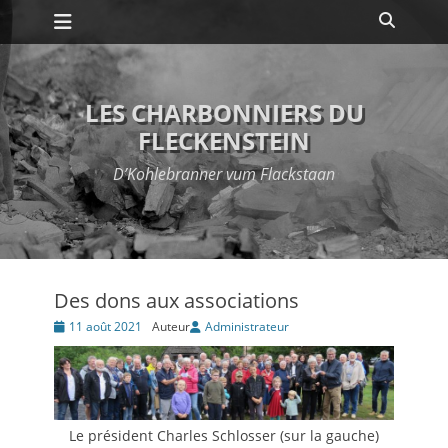
Premier menu
Passer
Recher
au
contenu
LES CHARBONNIERS DU
FLECKENSTEIN
D’Kohlebranner vum Flackstaan
Des dons aux associations
Posté
11 août 2021
Auteur
Administrateur
le
Le président Charles Schlosser (sur la gauche)