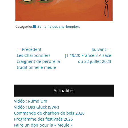
Categories
Semaine des charbonniers
Navigation
← Précédent
Suivant →
de
Article
Article
Les Charbonniers
JT 19/20 France 3 Alsace
précédent:
suivant:
craignent de perdre la
du 22 juillet 2023
l’article
traditionnelle meule
Actualités
Vidéo : Rumd Um
Vidéo : Das Glück (SWR)
Commande de charbon de bois 2026
Programme des festivités 2026
Faire un don pour la « Meule »