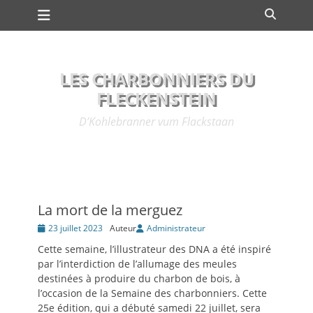
Premier menu
Passer
Recher
au
contenu
LES CHARBONNIERS DU
FLECKENSTEIN
D’Kohlebranner vum Flackstaan
La mort de la merguez
Posté
23 juillet 2023
Auteur
Administrateur
le
Cette semaine, l’illustrateur des DNA a été inspiré
par l’interdiction de l’allumage des meules
destinées à produire du charbon de bois, à
l’occasion de la Semaine des charbonniers. Cette
25e édition, qui a débuté samedi 22 juillet, sera