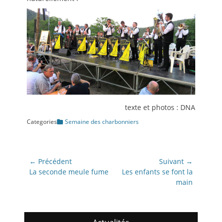
texte et photos : DNA
Categories
Semaine des charbonniers
Navigation
← Précédent
Suivant →
de
Article
Article
La seconde meule fume
Les enfants se font la
précédent:
suivant:
main
l’article