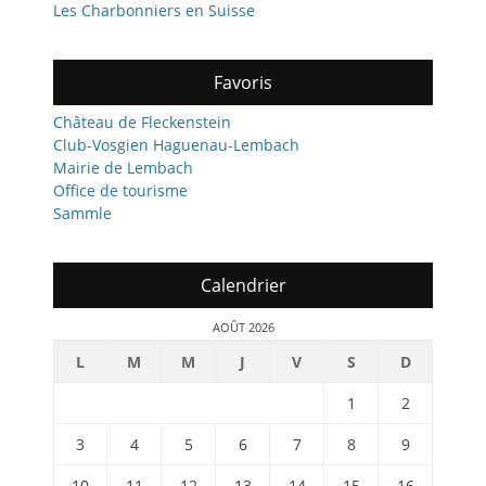
Les Charbonniers en Suisse
Favoris
Château de Fleckenstein
Club-Vosgien Haguenau-Lembach
Mairie de Lembach
Office de tourisme
Sammle
Calendrier
AOÛT 2026
L
M
M
J
V
S
D
1
2
3
4
5
6
7
8
9
10
11
12
13
14
15
16