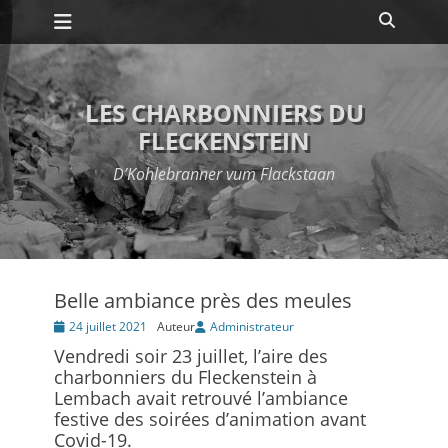
Premier menu
Passer
Recher
au
contenu
LES CHARBONNIERS DU
FLECKENSTEIN
D’Kohlebranner vum Flackstaan
Belle ambiance près des meules
Posté
24 juillet 2021
Auteur
Administrateur
le
Vendredi soir 23 juillet, l’aire des
charbonniers du Fleckenstein à
Lembach avait retrouvé l’ambiance
festive des soirées d’animation avant
Covid-19.