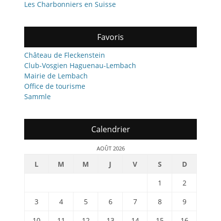
Les Charbonniers en Suisse
Favoris
Château de Fleckenstein
Club-Vosgien Haguenau-Lembach
Mairie de Lembach
Office de tourisme
Sammle
Calendrier
AOÛT 2026
L
M
M
J
V
S
D
1
2
3
4
5
6
7
8
9
10
11
12
13
14
15
16