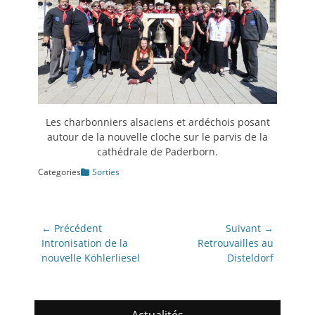
Les charbonniers alsaciens et ardéchois posant
autour de la nouvelle cloche sur le parvis de la
cathédrale de Paderborn.
Categories
Sorties
Navigation
← Précédent
Suivant →
de
Article
Article
Intronisation de la
Retrouvailles au
précédent:
suivant:
nouvelle Köhlerliesel
Disteldorf
l’article