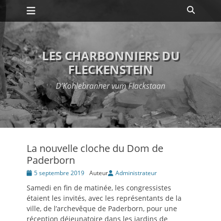
Premier menu
Passer
Recher
au
contenu
LES CHARBONNIERS DU
FLECKENSTEIN
D’Kohlebranner vum Flackstaan
La nouvelle cloche du Dom de
Paderborn
Posté
5 septembre 2019
Auteur
Administrateur
le
Samedi en fin de matinée, les congressistes
étaient les invités, avec les représentants de la
ville, de l’archevêque de Paderborn, pour une
réception déjeunatoire dans les jardins de