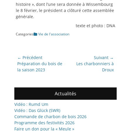
histoire », dont l’une sera donnée à Wissembourg
le 8 février, le président a clôturé cette assemblée
générale.
texte et photo : DNA
Categories
Vie de l'association
Navigation
← Précédent
Suivant →
de
Article
Article
Préparation du bois de
Les charbonniers à
précédent:
suivant:
la saison 2023
Droux
l’article
Actualités
Vidéo : Rumd Um
Vidéo : Das Glück (SWR)
Commande de charbon de bois 2026
Programme des festivités 2026
Faire un don pour la « Meule »