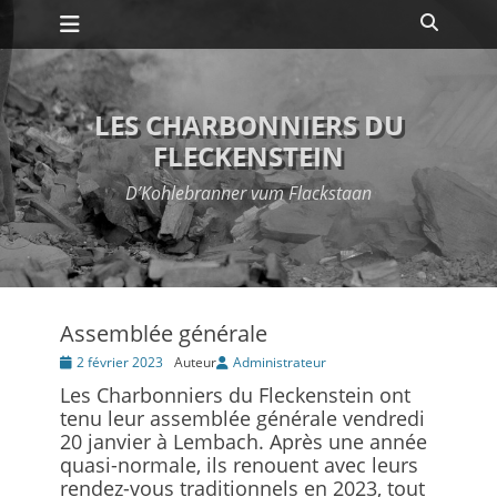
Premier menu
Passer
Recher
au
contenu
LES CHARBONNIERS DU
FLECKENSTEIN
D’Kohlebranner vum Flackstaan
Assemblée générale
Posté
2 février 2023
Auteur
Administrateur
le
Les Charbonniers du Fleckenstein ont
tenu leur assemblée générale vendredi
20 janvier à Lembach. Après une année
quasi-normale, ils renouent avec leurs
rendez-vous traditionnels en 2023, tout