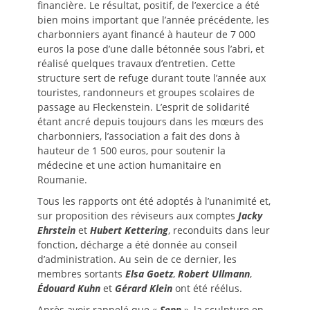
financière. Le résultat, positif, de l’exercice a été
bien moins important que l’année précédente, les
charbonniers ayant financé à hauteur de 7 000
euros la pose d’une dalle bétonnée sous l’abri, et
réalisé quelques travaux d’entretien. Cette
structure sert de refuge durant toute l’année aux
touristes, randonneurs et groupes scolaires de
passage au Fleckenstein. L’esprit de solidarité
étant ancré depuis toujours dans les mœurs des
charbonniers, l’association a fait des dons à
hauteur de 1 500 euros, pour soutenir la
médecine et une action humanitaire en
Roumanie.
Tous les rapports ont été adoptés à l’unanimité et,
sur proposition des réviseurs aux comptes
Jacky
Ehrstein
et
Hubert Kettering
, reconduits dans leur
fonction, décharge a été donnée au conseil
d’administration. Au sein de ce dernier, les
membres sortants
Elsa Goetz
,
Robert Ullmann
,
Édouard Kuhn
et
Gérard Klein
ont été réélus.
Après avoir rappelé que «
Sepp
», la sculpture en