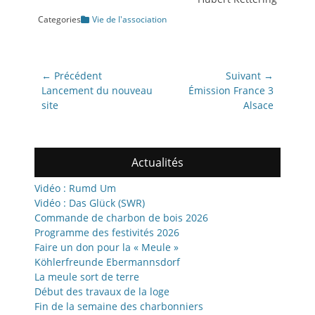
Categories
Vie de l'association
Navigation
← Précédent
Suivant →
de
Article
Article
Lancement du nouveau
Émission France 3
précédent:
suivant:
site
Alsace
l’article
Actualités
Vidéo : Rumd Um
Vidéo : Das Glück (SWR)
Commande de charbon de bois 2026
Programme des festivités 2026
Faire un don pour la « Meule »
Köhlerfreunde Ebermannsdorf
La meule sort de terre
Début des travaux de la loge
Fin de la semaine des charbonniers