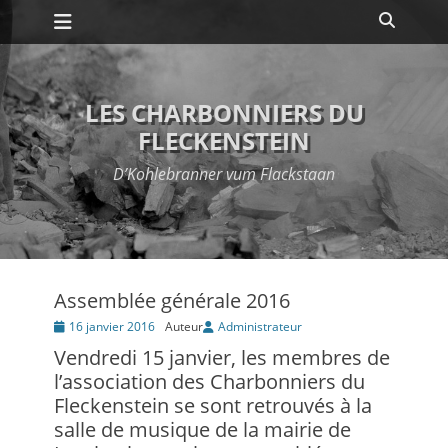
Premier menu
Passer
Recher
au
contenu
LES CHARBONNIERS DU
FLECKENSTEIN
D’Kohlebranner vum Flackstaan
Assemblée générale 2016
Posté
16 janvier 2016
Auteur
Administrateur
le
Vendredi 15 janvier, les membres de
l’association des Charbonniers du
Fleckenstein se sont retrouvés à la
salle de musique de la mairie de