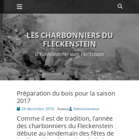
Premier menu
Passer
Recher
au
contenu
LES CHARBONNIERS DU
FLECKENSTEIN
D’Kohlebranner vum Flackstaan
Préparation du bois pour la saison
2017
Posté
29 décembre 2016
Auteur
Administrateur
le
Comme il est de tradition, l’année
des charbonniers du Fleckenstein
débute au lendemain des fêtes de