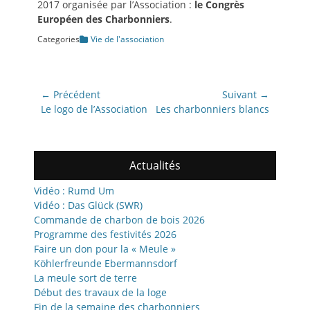
2017 organisée par l’Association :
le Congrès
Européen des Charbonniers
.
Categories
Vie de l'association
Navigation
← Précédent
Suivant →
de
Article
Article
Le logo de l’Association
Les charbonniers blancs
précédent:
suivant:
l’article
Actualités
Vidéo : Rumd Um
Vidéo : Das Glück (SWR)
Commande de charbon de bois 2026
Programme des festivités 2026
Faire un don pour la « Meule »
Köhlerfreunde Ebermannsdorf
La meule sort de terre
Début des travaux de la loge
Fin de la semaine des charbonniers