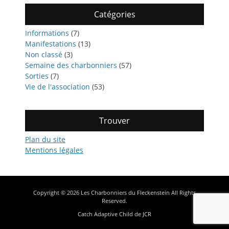
Catégories
Informations
(7)
Manifestations
(13)
Non classé
(3)
Semaine des charbonniers
(57)
Sorties
(7)
Vie de l'association
(53)
Trouver
Plan du site
Mentions légales
Copyright © 2026
Les Charbonniers du Fleckenstein
All Rights
Reserved.
Catch Adaptive Child de
JCR