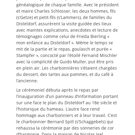
généalogique de chaque famille. Avec le président
et maire Charles Schlosser, les deux hommes, fils
(s’Getze) et petit-fils (s’Lammers), de familles du
Disteldorf, assurèrent la visite guidée des lieux
avec maintes explications, anecdotes et lecture de
témoignages comme celui de Frieda Bierling «
mon enfance au Disteldorf ». Même le temps se
mit de la partie et le repas, goulasch et purée «
Stampfer », concocté par l’étoilé Fernand Mischler
avec la complicité de Guido Muller, put être pris
en plein air. Les charbonnières s’étaient chargées
du dessert, des tartes aux pommes, et du café à
l’ancienne.
Le cérémoniel débuta après le repas par
l’inauguration d’un panneau d’information portant
sur une face le plan du Disteldorf au 18e siècle et
l’historique du hameau. L’autre face rend
hommage aux charbonniers et à leur travail. C’est
le charbonnier Bernard Spill (s’Schaggebels) qui
rehaussa la cérémonie par des sonneries de cor
d’harmonie. Dans la maison de Nicolas Isel,