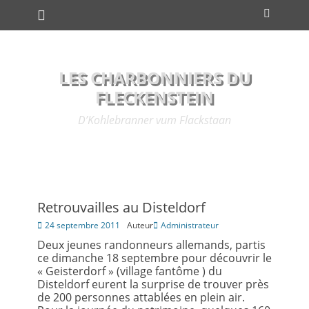
Premier menu
Passer
Recher
au
contenu
LES CHARBONNIERS DU
FLECKENSTEIN
D’Kohlebranner vum Flackstaan
Retrouvailles au Disteldorf
Posté
24 septembre 2011
Auteur
Administrateur
le
Deux jeunes randonneurs allemands, partis
ce dimanche 18 septembre pour découvrir le
« Geisterdorf » (village fantôme ) du
Disteldorf eurent la surprise de trouver près
de 200 personnes attablées en plein air.