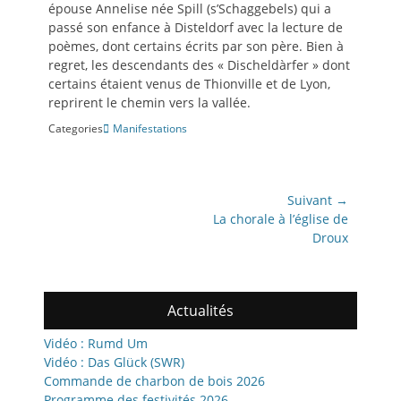
épouse Annelise née Spill (s’Schaggebels) qui a
passé son enfance à Disteldorf avec la lecture de
poèmes, dont certains écrits par son père. Bien à
regret, les descendants des « Discheldàrfer » dont
certains étaient venus de Thionville et de Lyon,
reprirent le chemin vers la vallée.
Categories
Manifestations
Navigation
Suivant →
de
Article
La chorale à l’église de
suivant:
Droux
l’article
Actualités
Vidéo : Rumd Um
Vidéo : Das Glück (SWR)
Commande de charbon de bois 2026
Programme des festivités 2026