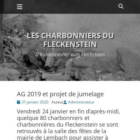
Premier menu
Passer
Recher
au
contenu
LES CHARBONNIERS DU
FLECKENSTEIN
D’Kohlebranner vum Flackstaan
AG 2019 et projet de jumelage
Posté
31 janvier 2020
Auteur
Administrateur
le
Vendredi 24 janvier en fin d’après-midi,
quelque 80 charbonniers et
charbonnières du Fleckenstein se sont
retrouvés à la salle des fêtes de la
mairie de Lembach pour assister à