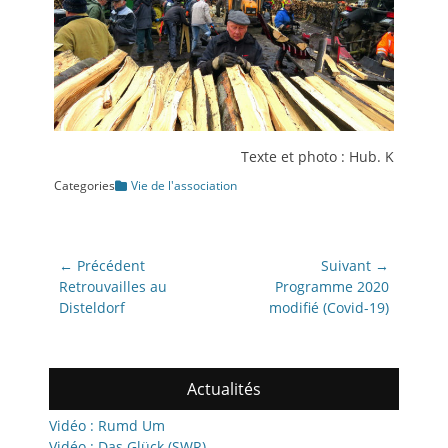
Texte et photo : Hub. K
Categories
Vie de l'association
Navigation
← Précédent
Suivant →
de
Article
Article
Retrouvailles au
Programme 2020
précédent:
suivant:
Disteldorf
modifié (Covid-19)
l’article
Actualités
Vidéo : Rumd Um
Vidéo : Das Glück (SWR)