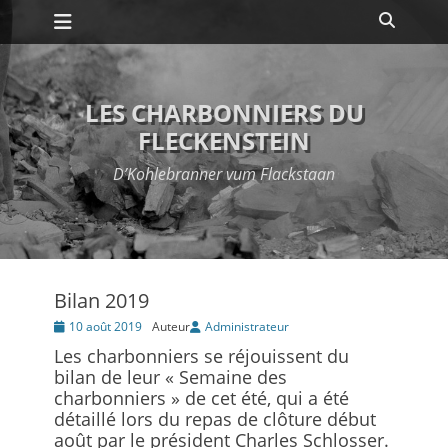
Premier menu
Passer
Recher
au
contenu
LES CHARBONNIERS DU
FLECKENSTEIN
D’Kohlebranner vum Flackstaan
Bilan 2019
Posté
10 août 2019
Auteur
Administrateur
le
Les charbonniers se réjouissent du
bilan de leur « Semaine des
charbonniers » de cet été, qui a été
détaillé lors du repas de clôture début
août par le président Charles Schlosser.