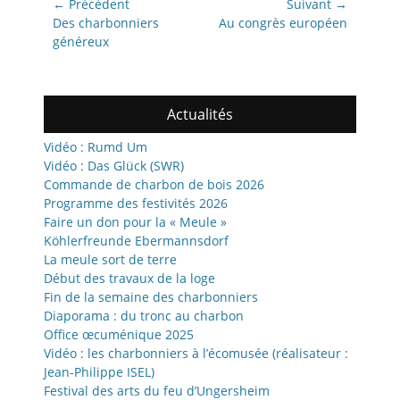
Navigation
← Précédent
Suivant →
de
Article
Article
Des charbonniers
Au congrès européen
précédent:
suivant:
généreux
l’article
Actualités
Vidéo : Rumd Um
Vidéo : Das Glück (SWR)
Commande de charbon de bois 2026
Programme des festivités 2026
Faire un don pour la « Meule »
Köhlerfreunde Ebermannsdorf
La meule sort de terre
Début des travaux de la loge
Fin de la semaine des charbonniers
Diaporama : du tronc au charbon
Office œcuménique 2025
Vidéo : les charbonniers à l’écomusée (réalisateur :
Jean-Philippe ISEL)
Festival des arts du feu d’Ungersheim