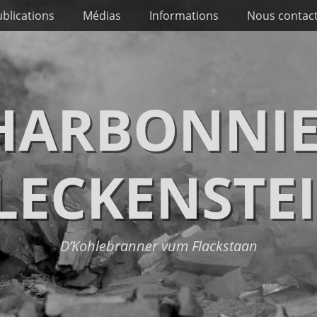
blications
Médias
Informations
Nous contac
CHARBONNIE
LECKENSTE
D’Kohlebranner vum Flackstaan