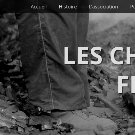
Premier menu
Passer
Accueil
Histoire
L’association
Pu
au
contenu
LES 
F