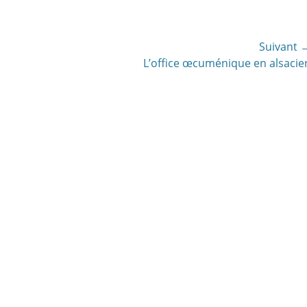
Suivant 
Article
L’office œcuménique en alsacie
suivant: