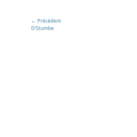
Navigation
← Précédent
Article
D’Stumbe
de
précédent:
l’article