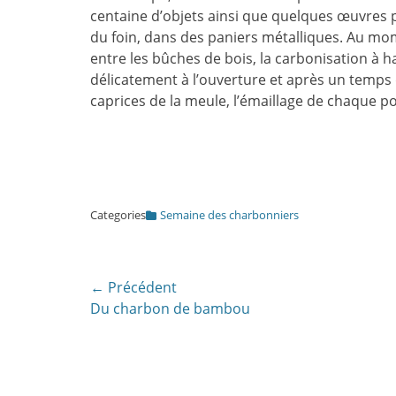
centaine d’objets ainsi que quelques œuvres p
du foin, dans des paniers métalliques. Au mo
entre les bûches de bois, la carbonisation à h
délicatement à l’ouverture et après un temps d
caprices de la meule, l’émaillage de chaque po
Categories
Semaine des charbonniers
Navigation
← Précédent
Article
Du charbon de bambou
de
précédent:
l’article