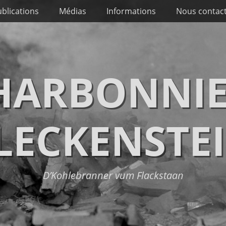
blications
Médias
Informations
Nous contac
CHARBONNIE
LECKENSTE
D’Kohlebranner vum Flackstaan