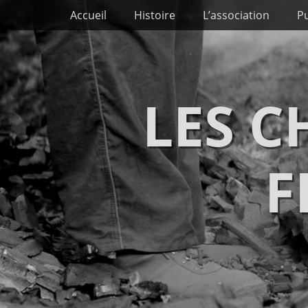
Premier menu
Passer
Accueil
Histoire
L’association
Pu
au
contenu
LES 
F